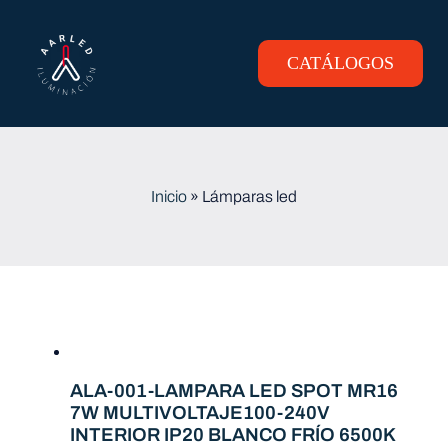
Skip
to
content
CATÁLOGOS
Toggle
Navigation
INICIO
PRODUCTOS
Inicio
»
Lámparas led
CONTACTO
ALA-001-LAMPARA LED SPOT MR16
7W MULTIVOLTAJE100-240V
INTERIOR IP20 BLANCO FRÍO 6500K