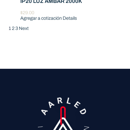
IP20 LUZ AMBAR 2000K
$
29.00
Agregar a cotización
Details
1
2
3
Next