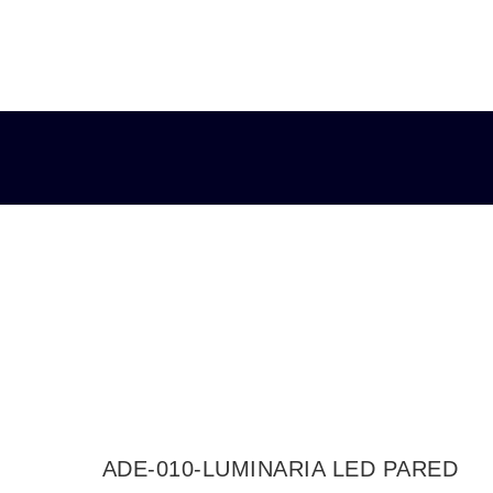
DOBLE
DISPARO
EXTERIOR
IP44
10W
BLANCO
FRÍO
6500K
cantidad
ADE-010-LUMINARIA LED PARED