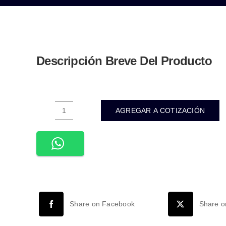
Descripción Breve Del Producto
AGREGAR A COTIZACIÓN
ADE-
032-
LUMINARIA
LED
PARED
CILINDRO
CÓNCAVO
Share on Facebook
Share o
NEGRO
MATE