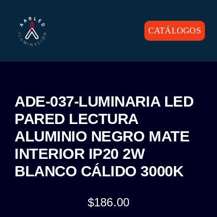
Skip
to
content
CATÁLOGOS
Toggle
Navigation
INICIO
PRODUCTOS
ADE-037-LUMINARIA LED
PARED LECTURA
CONTACTO
ALUMINIO NEGRO MATE
INTERIOR IP20 2W
BLANCO CÁLIDO 3000K
$
186.00