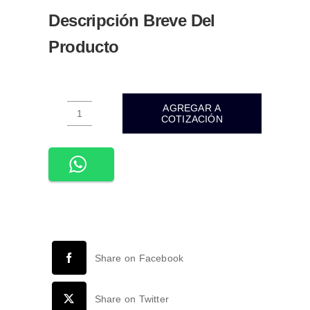
Descripción Breve Del
Producto
AGREGAR A
COTIZACIÓN
ADE-
037-
LUMINARIA
LED
PARED
LECTURA
ALUMINIO
NEGRO
Share on Facebook
MATE
INTERIOR
IP20
Share on Twitter