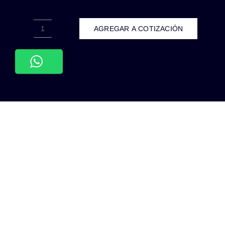
AGREGAR A COTIZACIÓN
ADE-
037-
LUMINARIA
LED
PARED
LECTURA
ALUMINIO
NEGRO
MATE
INTERIOR
IP20
2W
BLANCO
CÁLIDO
3000K
cantidad