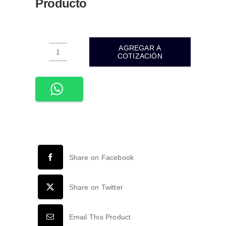
Producto
AGREGAR A
COTIZACIÓN
ADE-
702-
LUMINARIA
SOBREPONER
TECHO
CILÍNDIRCA
ALUMINIO
NEGRO
Share on Facebook
BASE
GU10
cantidad
Share on Twitter
Email This Product