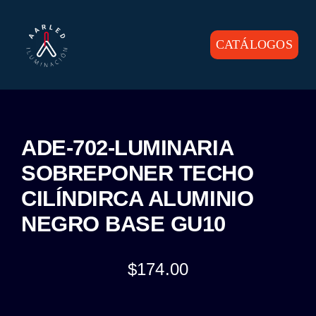
Skip
to
content
CATÁLOGOS
Toggle
Navigation
INICIO
PRODUCTOS
ADE-702-LUMINARIA
SOBREPONER TECHO
CONTACTO
CILÍNDIRCA ALUMINIO
NEGRO BASE GU10
$
174.00