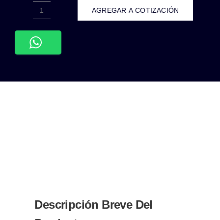
AGREGAR A COTIZACIÓN
ADE-
702-
LUMINARIA
SOBREPONER
TECHO
CILÍNDIRCA
ALUMINIO
NEGRO
BASE
GU10
cantidad
Descripción Breve Del