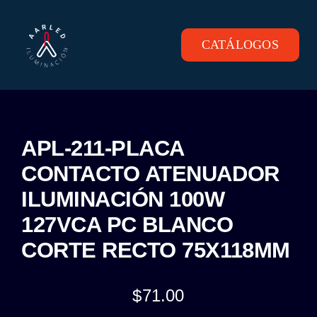
Skip
to
content
CATÁLOGOS
Toggle
Navigation
INICIO
PRODUCTOS
APL-211-PLACA
CONTACTO ATENUADOR
CONTACTO
ILUMINACIÓN 100W
127VCA PC BLANCO
CORTE RECTO 75X118MM
$
71.00