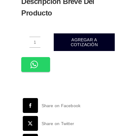
Descripción Breve Del
Producto
AGREGAR A
COTIZACIÓN
APL-
211-
PLACA
CONTACTO
ATENUADOR
ILUMINACIÓN
100W
127VCA
Share on Facebook
PC
BLANCO
CORTE
Share on Twitter
RECTO