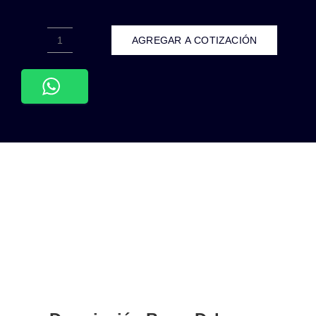
AGREGAR A COTIZACIÓN
APL-
211-
PLACA
CONTACTO
ATENUADOR
ILUMINACIÓN
100W
127VCA
PC
BLANCO
CORTE
RECTO
75X118MM
cantidad