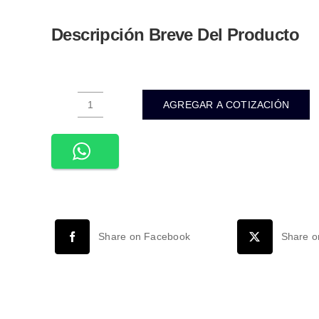
Descripción Breve Del Producto
AGREGAR A COTIZACIÓN
WAC-
007-
CONECTOR
BASE
G13
PARA
TUBO
Share on Facebook
Share o
T8
KIT
10
PIEZAS
cantidad