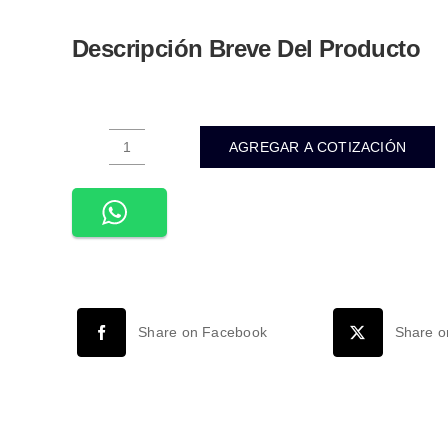
Descripción Breve Del Producto
AGREGAR A COTIZACIÓN
WAC-
202-
INTERCONECTOR
SIMPLE
PARA
MANGUERA
RGB
Share on Facebook
Share o
KIT
4
PIEZAS
cantidad