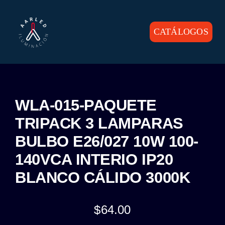
Skip
to
content
CATÁLOGOS
Toggle
Navigation
INICIO
PRODUCTOS
WLA-015-PAQUETE
TRIPACK 3 LAMPARAS
CONTACTO
BULBO E26/027 10W 100-
140VCA INTERIO IP20
BLANCO CÁLIDO 3000K
$
64.00