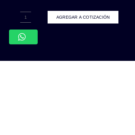
AGREGAR A COTIZACIÓN
WLA-
015-
PAQUETE
TRIPACK
3
LAMPARAS
BULBO
E26/027
10W
100-
140VCA
INTERIO
IP20
BLANCO
CÁLIDO
3000K