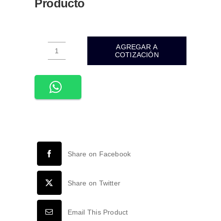
Producto
AGREGAR A
COTIZACIÓN
WMO-
020-
MODULO
3
LEDS
SMD2835
1.6W
110-
Share on Facebook
140VCA
EXTERIOR
IP67
Share on Twitter
BLANCO
FRIO
Email This Product
6500K