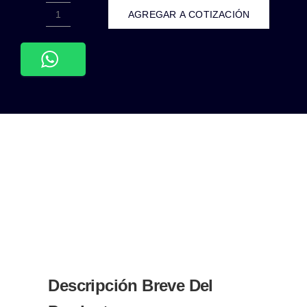
AGREGAR A COTIZACIÓN
WMO-
020-
MODULO
3
LEDS
SMD2835
1.6W
110-
140VCA
EXTERIOR
IP67
BLANCO
FRIO
6500K
cantidad
Descripción Breve Del