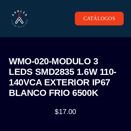
Skip
to
content
CATÁLOGOS
Toggle
Navigation
INICIO
PRODUCTOS
WMO-020-MODULO 3
LEDS SMD2835 1.6W 110-
CONTACTO
140VCA EXTERIOR IP67
BLANCO FRIO 6500K
$
17.00