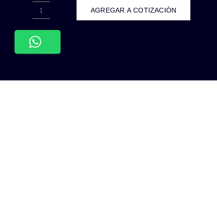
AGREGAR A COTIZACIÓN
WPL-
301-
PLACA
APAGADOR
DE
1
INTERRUPTOR
3
VIAS
90-
277VCA
ABS
BLANCO
cantidad