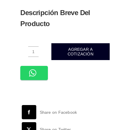
Descripción Breve Del
Producto
AGREGAR A
COTIZACIÓN
WPL-
301-
PLACA
APAGADOR
DE
1
INTERRUPTOR
3
Share on Facebook
VIAS
90-
277VCA
Share on Twitter