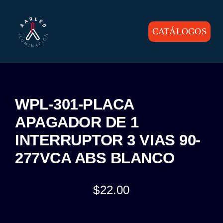
Skip
to
content
CATÁLOGOS
Toggle
Navigation
INICIO
PRODUCTOS
WPL-301-PLACA
APAGADOR DE 1
CONTACTO
INTERRUPTOR 3 VIAS 90-
277VCA ABS BLANCO
$
22.00