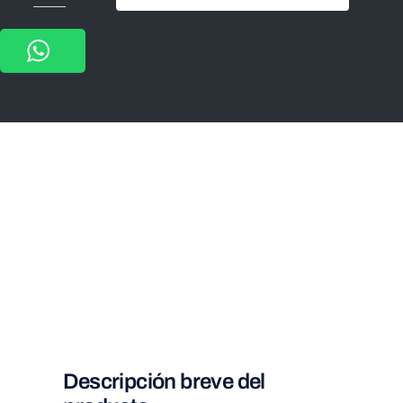
004-
TIRA
300
LEDS
5050
5M
72W12VCD
EXTERIOR
IP65
BLANCO
CALIDO
3000K
cantidad
Descripción breve del