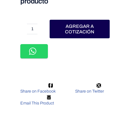
producto
AGREGAR A
WTI-
COTIZACIÓN
004-
TIRA
300
LEDS
5050
5M
72W12VCD
EXTERIOR
IP65
BLANCO
Share on Facebook
Share on Twitter
CALIDO
3000K
cantidad
Email This Product