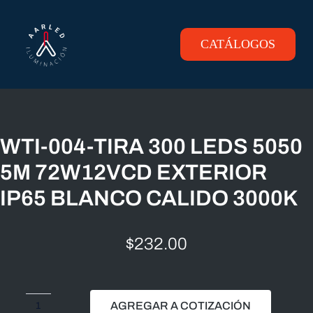
Skip
to
content
CATÁLOGOS
Toggle
Navigation
INICIO
PRODUCTOS
WTI-004-TIRA 300 LEDS 5050
5M 72W12VCD EXTERIOR
CONTACTO
IP65 BLANCO CALIDO 3000K
$
232.00
AGREGAR A COTIZACIÓN
WTI-