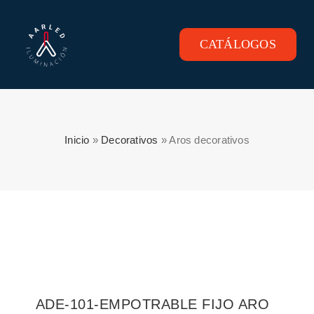
Skip
to
content
CATÁLOGOS
Toggle
Navigation
INICIO
PRODUCTOS
Inicio
»
Decorativos
»
Aros decorativos
CONTACTO
ADE-101-EMPOTRABLE FIJO ARO