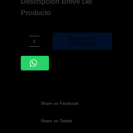
Descripción Breve Del
Producto
AGREGAR A
COTIZACIÓN
ADE-
111-
DECORATIVO
EMPOTRABLE
PARA
SPOT
TRIPLE
CON
Share on Facebook
BASE
MR16
CONTORNO
Share on Twitter
BLANCO