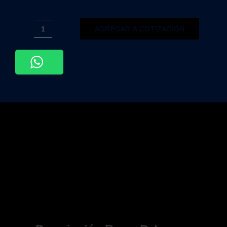
AGREGAR A COTIZACIÓN
ADE-
111-
DECORATIVO
EMPOTRABLE
PARA
SPOT
TRIPLE
CON
BASE
MR16
CONTORNO
BLANCO
cantidad