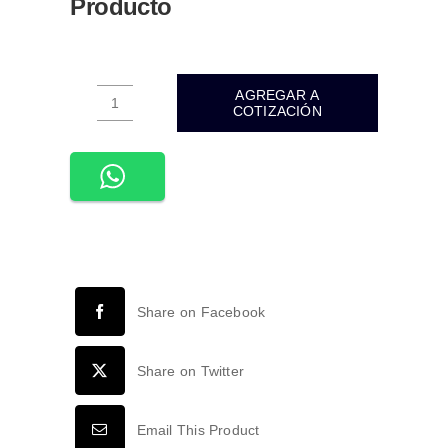
Producto
AGREGAR A
COTIZACIÓN
APL-
309-
PLACA
CONTACTO
RED
LAN
TIPO
RJ45
Share on Facebook
CAT5
NEGRO
MATE
Share on Twitter
77X124MM
cantidad
Email This Product