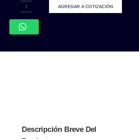
AGREGAR A COTIZACIÓN
APL-
309-
PLACA
CONTACTO
RED
LAN
TIPO
RJ45
CAT5
NEGRO
MATE
77X124MM
cantidad
Descripción Breve Del