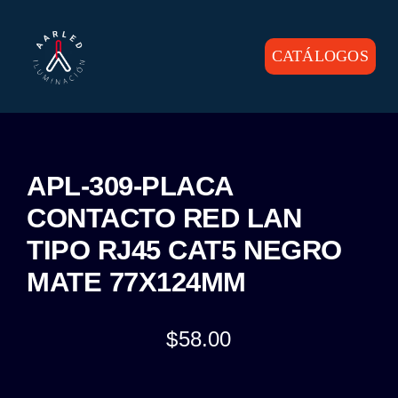
Skip
to
content
CATÁLOGOS
Toggle
Navigation
INICIO
PRODUCTOS
APL-309-PLACA
CONTACTO RED LAN
CONTACTO
TIPO RJ45 CAT5 NEGRO
MATE 77X124MM
$
58.00