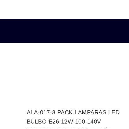
BLANCO
FRIO
6500K
cantidad
ALA-017-3 PACK LAMPARAS LED
BULBO E26 12W 100-140V