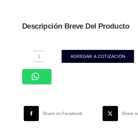
Descripción Breve Del Producto
AGREGAR A COTIZACIÓN
WLA-
012-
LAMPARA
LED
SPOT
MR16
3W
Share on Facebook
Share o
100-
140VCA
INTERIOR
IP20