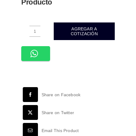
Producto
AGREGAR A
COTIZACIÓN
ADE-
203-
EMPOTRABLE
PISO
LED
INTEGRADO
MINI
1W
Share on Facebook
IP67
EXTERIOR
BLANCO
Share on Twitter
FRIO
6500K
Email This Product
cantidad