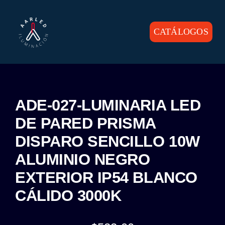
Skip
to
content
CATÁLOGOS
Toggle
Navigation
INICIO
PRODUCTOS
ADE-027-LUMINARIA LED
DE PARED PRISMA
CONTACTO
DISPARO SENCILLO 10W
ALUMINIO NEGRO
EXTERIOR IP54 BLANCO
CÁLIDO 3000K