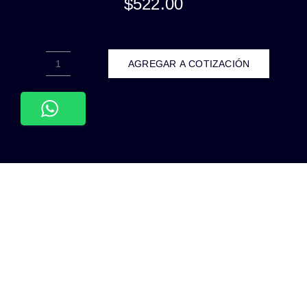
$
522.00
AGREGAR A COTIZACIÓN
ADE-
027-
LUMINARIA
LED
DE
PARED
PRISMA
DISPARO
SENCILLO
10W
ALUMINIO
NEGRO
EXTERIOR
IP54