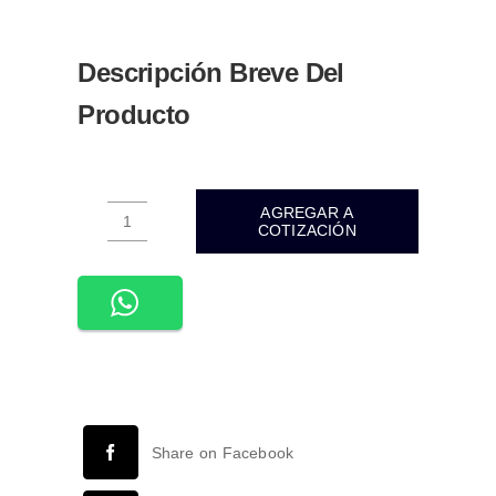
BLANCO
CÁLIDO
3000K
Descripción Breve Del
cantidad
Producto
AGREGAR A
COTIZACIÓN
ADE-
027-
LUMINARIA
LED
DE
PARED
PRISMA
DISPARO
Share on Facebook
SENCILLO
10W