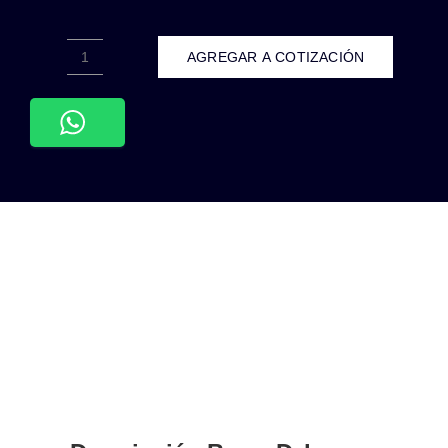
AGREGAR A COTIZACIÓN
ADE-
616-
DECORATIVO
COLGANTE
CILINDRO
30CM
ALUMINIO
NEGRO
7W
INTERIOR
BLANCO
FRÍO
6500K
cantidad