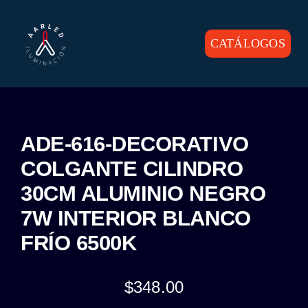
Skip
to
content
CATÁLOGOS
Toggle
Navigation
INICIO
PRODUCTOS
ADE-616-DECORATIVO
COLGANTE CILINDRO
CONTACTO
30CM ALUMINIO NEGRO
7W INTERIOR BLANCO
FRÍO 6500K
$
348.00