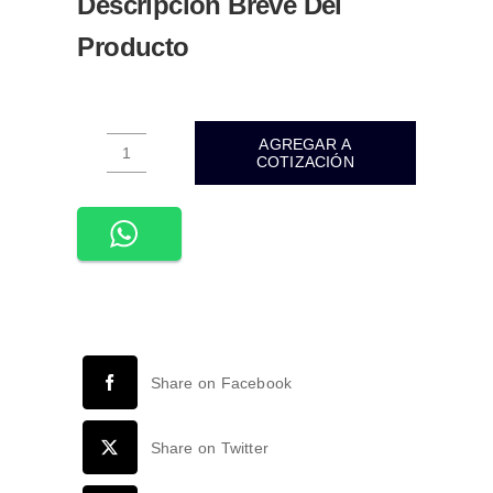
Descripción Breve Del
Producto
AGREGAR A
COTIZACIÓN
ADE-
616-
DECORATIVO
COLGANTE
CILINDRO
30CM
ALUMINIO
NEGRO
Share on Facebook
7W
INTERIOR
BLANCO
Share on Twitter
FRÍO