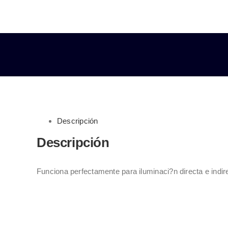
IP20
BLANCO
FRÍO
6500K
cantidad
Descripción
Descripción
Funciona perfectamente para iluminaci?n directa e indir