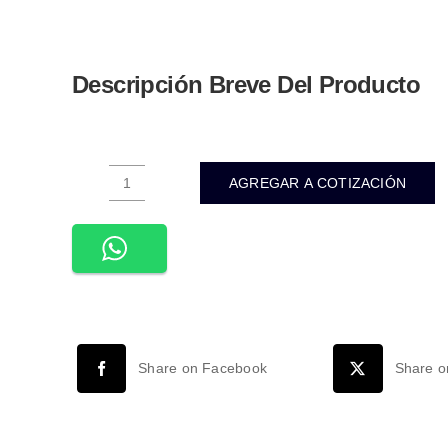
Descripción Breve Del Producto
AGREGAR A COTIZACIÓN
ATU-
002-
TUBO
LED
TRANSPARENTE
T8
120CM
Share on Facebook
Share o
18W
2000LM90-
260VCA
INTERIOR