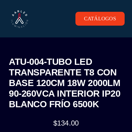
Skip
to
content
CATÁLOGOS
Toggle
Navigation
INICIO
PRODUCTOS
ATU-004-TUBO LED
TRANSPARENTE T8 CON
CONTACTO
BASE 120CM 18W 2000LM
90-260VCA INTERIOR IP20
BLANCO FRÍO 6500K
$
134.00