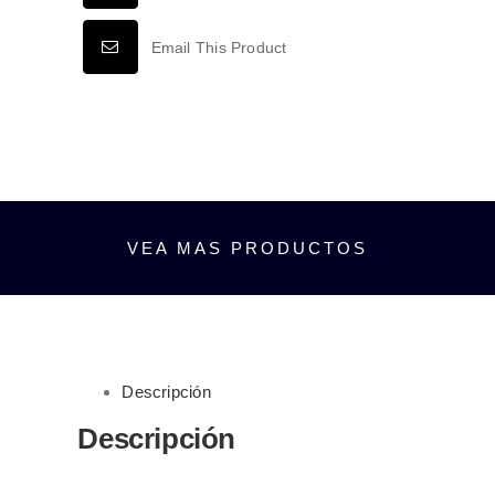
90-
260VCA
Email This Product
INTERIOR
IP20
BLANCO
FRÍO
6500K
cantidad
VEA MAS PRODUCTOS
Descripción
Descripción