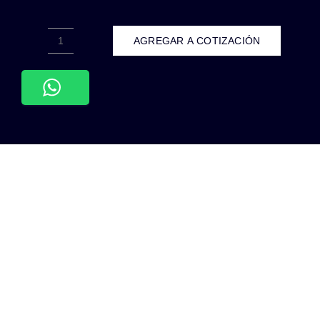
AGREGAR A COTIZACIÓN
ATU-
004-
TUBO
LED
TRANSPARENTE
T8
CON
BASE
120CM
18W
2000LM
90-
260VCA
INTERIOR
IP20
BLANCO