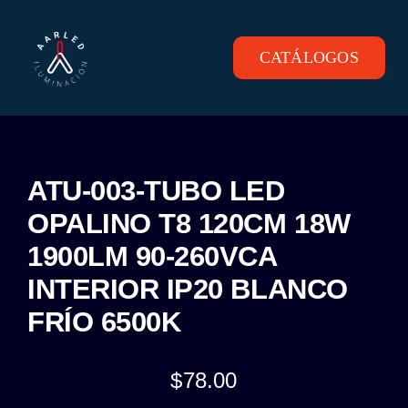
Skip
to
content
CATÁLOGOS
Toggle
Navigation
INICIO
PRODUCTOS
ATU-003-TUBO LED
OPALINO T8 120CM 18W
CONTACTO
1900LM 90-260VCA
INTERIOR IP20 BLANCO
FRÍO 6500K
$
78.00