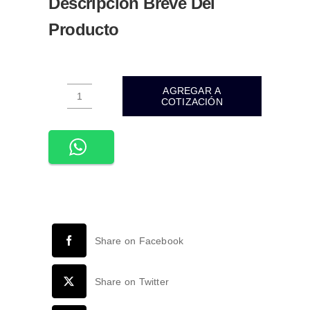
Descripción Breve Del
cantidad
Producto
AGREGAR A
COTIZACIÓN
ATU-
003-
TUBO
LED
OPALINO
T8
120CM
18W
Share on Facebook
1900LM
90-
260VCA
Share on Twitter
INTERIOR