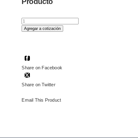
Producto
WTI-
013-
Agregar a cotización
TIRA
LED
CONTINUO
COB
5M
Share on Facebook
72W
24VCD
Share on Twitter
INTERIOR
IP20
Email This Product
BLANCO
CÁLIDO
3000K
cantidad