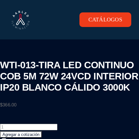
Skip
to
content
CATÁLOGOS
Toggle
Navigation
INICIO
PRODUCTOS
WTI-013-TIRA LED CONTINUO
COB 5M 72W 24VCD INTERIOR
CONTACTO
IP20 BLANCO CÁLIDO 3000K
$
366.00
WTI-
013-
Agregar a cotización