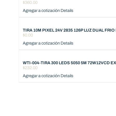
$
360.00
Agregar a cotización
Details
TIRA 10M PIXEL 24V 2835 126P LUZ DUAL FR
$
0.00
Agregar a cotización
Details
WTI-004-TIRA 300 LEDS 5050 5M 72W12VCD E
$
232.00
Agregar a cotización
Details