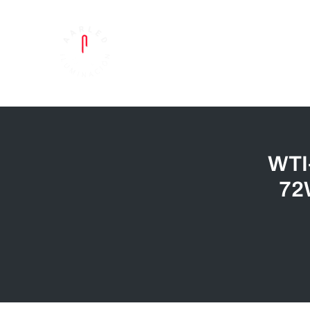
Skip
to
content
WTI
72