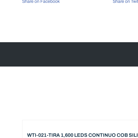
IP20
Share on Facebook
Share on Twit
BLANCO
NEUTRO
4000K
cantidad
WTI-021-TIRA 1,600 LEDS CONTINUO COB SI