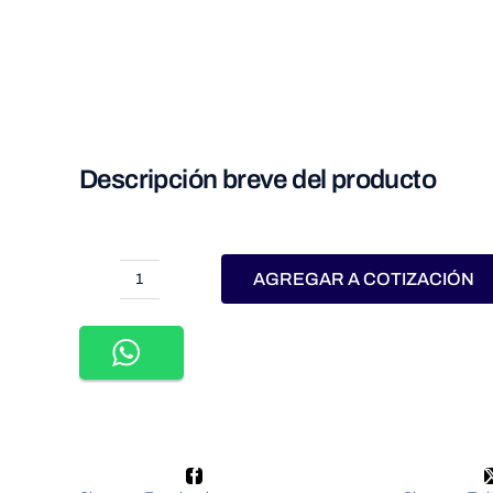
Descripción breve del producto
AGREGAR A COTIZACIÓN
WTI-
014-
TIRA
LED
CONTINUO
COB
5M
72W
24VCD
INTERIOR