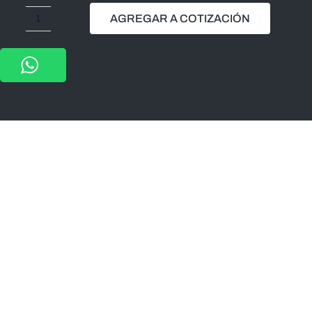
AGREGAR A COTIZACIÓN
WTI-
101-
TIRA
4200
LEDS
PIXEL
RGB
MULTICOLOR
COB
5M
60W
24VCD
INTERIOR
IP20
cantidad