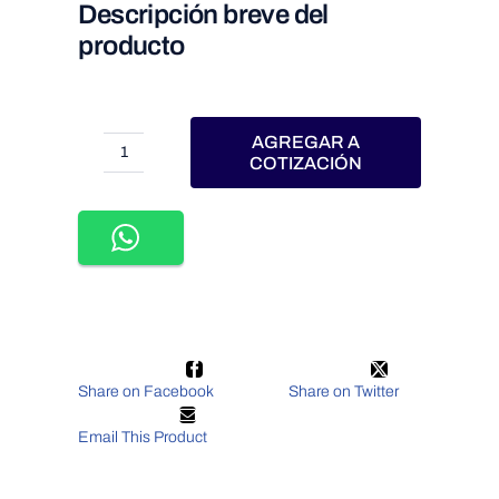
Descripción breve del
producto
AGREGAR A
WTI-
COTIZACIÓN
101-
TIRA
4200
LEDS
PIXEL
RGB
MULTICOLOR
COB
5M
60W
Share on Facebook
Share on Twitter
24VCD
INTERIOR
IP20
Email This Product
cantidad