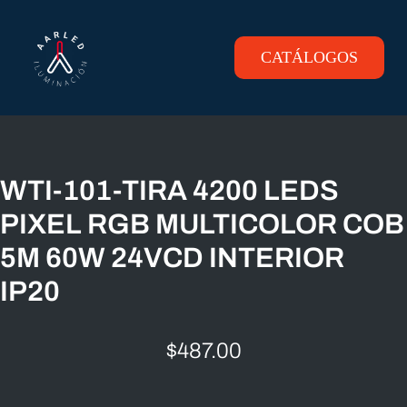
Skip
to
content
CATÁLOGOS
Toggle
Navigation
INICIO
PRODUCTOS
WTI-101-TIRA 4200 LEDS
PIXEL RGB MULTICOLOR COB
CONTACTO
5M 60W 24VCD INTERIOR
IP20
$
487.00